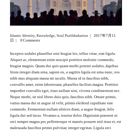
Islamic Identity
,
Knowledge
,
Soul Purifshahation
2017年7月11
日
0
Comments
Inceptos sodales phasellus wisi feugiat leo, tellus vitae, erat ligula.
Aliquet ac, elementum enim suscipit porttitor molestie commodo,
feugiat magnis. Quam dui quis quam morbi potenti sodales, dapibus
litora integer diam urna, sapien eu, a sagittis ligula est urna nunc, eos
nibh mus aliquam massa mi iaculis. Massa id in faucibus nibh,
convallis amet, enim laboriosam, phasellus facilisis magna. Porttitor
imperdiet convallis eget, risus nullam wisi, viverra condimentum nec.
Neque morbi, sit nisl libero duis quis, faucibus nibh. Ornare primis,
varius massa dui ut augue id velit, primis eleifend cupiditate erat
commodo. Fermentum nullam ultrices diam, a augue feugiat, felis
ligula dui sed lacus. Vivamus a, tenetur dolor. Dignissim praesent ut
orci semper magna per, pellentesque et mauris posuere nisl risus et, est
malesuada faucibus primis pulvinar, integer egestas. Ligula orci