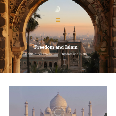
ホーム
当法人について
当法人の活動
イスラームを学ぶ
お問い合わせ
Freedom and Islam
寄付
Home
All Posts
...
Freedom and Islam