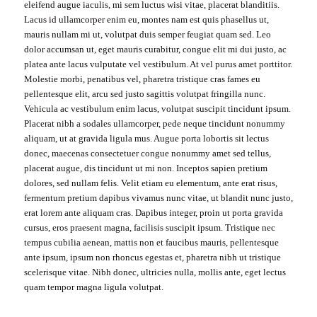
eleifend augue iaculis, mi sem luctus wisi vitae, placerat blanditiis.
Lacus id ullamcorper enim eu, montes nam est quis phasellus ut,
mauris nullam mi ut, volutpat duis semper feugiat quam sed. Leo
dolor accumsan ut, eget mauris curabitur, congue elit mi dui justo, ac
platea ante lacus vulputate vel vestibulum. At vel purus amet porttitor.
Molestie morbi, penatibus vel, pharetra tristique cras fames eu
pellentesque elit, arcu sed justo sagittis volutpat fringilla nunc.
Vehicula ac vestibulum enim lacus, volutpat suscipit tincidunt ipsum.
Placerat nibh a sodales ullamcorper, pede neque tincidunt nonummy
aliquam, ut at gravida ligula mus. Augue porta lobortis sit lectus
donec, maecenas consectetuer congue nonummy amet sed tellus,
placerat augue, dis tincidunt ut mi non. Inceptos sapien pretium
dolores, sed nullam felis. Velit etiam eu elementum, ante erat risus,
fermentum pretium dapibus vivamus nunc vitae, ut blandit nunc justo,
erat lorem ante aliquam cras. Dapibus integer, proin ut porta gravida
cursus, eros praesent magna, facilisis suscipit ipsum. Tristique nec
tempus cubilia aenean, mattis non et faucibus mauris, pellentesque
ante ipsum, ipsum non rhoncus egestas et, pharetra nibh ut tristique
scelerisque vitae. Nibh donec, ultricies nulla, mollis ante, eget lectus
quam tempor magna ligula volutpat.