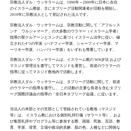
宗教法人ダル・ウッサラームは、1996年～2000年に日本に在住
のイスラーム教徒、主にタブリーグ活動関連者が活動を開始し、
2010年に宗教法人として登記された法人です。
宗教法人ダル・ウッサラームは、宗教活動に関して「アフルッス
ンナ ワルジャマーア」の大多数のウラマー（イスラーム学者）
指導の聖クルアーンとスンナに基づくイスラーム法学に従い、確
立された4つの学派（ハナフィー学派、シャーフィイー学派、マ
ーリキー学派、ハンバリー学派）をいずれも尊重しています。
宗教法人ダル・ウッサラームは、イスラーム教の WAQF法 および
マスジド管理法を遵守してマスジドを運営し、前述のウラマーの
指導に従ってマスジド敷地内で活動します。
宗教法人ダル・ウッサラームは、タブリーグ活動に関して、前述
のウラマーの指導を遵守し、 この活動の主要な長老を含むタブリ
ーグ国際評議会の指導の「全日本タブリーグ会議」に従います。
当法人の本部とその支部として登録されている敷地（マスジド
等）は、 イスラム教における個別礼拝行儀（サラート等）、およ
び集団礼拝やプログラム等に参加する際、国籍、民族、言語、教
育、学派、背景、立場や政治的見解、肌の色、人種などに関係な