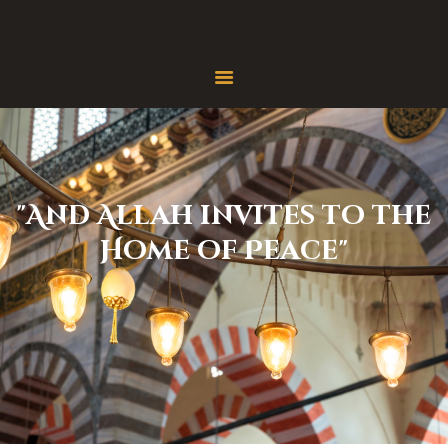
ホーム
当法人について
当法人の活動
イスラームを学ぶ
お問い合わせ
寄付
"
A
n
d
A
l
l
a
h
i
n
v
i
t
e
s
t
o
t
h
e
H
o
m
e
o
f
P
e
a
c
e
"