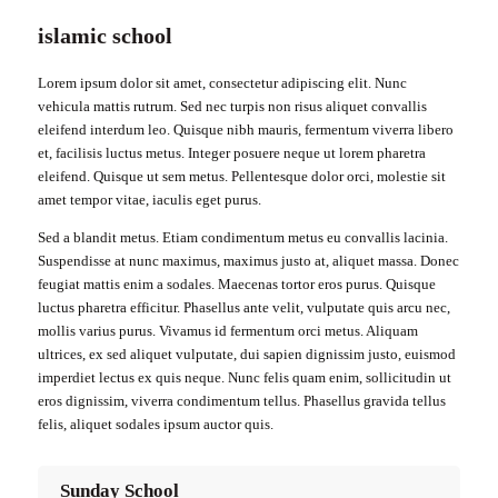
islamic school
Lorem ipsum dolor sit amet, consectetur adipiscing elit. Nunc
vehicula mattis rutrum. Sed nec turpis non risus aliquet convallis
eleifend interdum leo. Quisque nibh mauris, fermentum viverra libero
et, facilisis luctus metus. Integer posuere neque ut lorem pharetra
eleifend. Quisque ut sem metus. Pellentesque dolor orci, molestie sit
amet tempor vitae, iaculis eget purus.
Sed a blandit metus. Etiam condimentum metus eu convallis lacinia.
Suspendisse at nunc maximus, maximus justo at, aliquet massa. Donec
feugiat mattis enim a sodales. Maecenas tortor eros purus. Quisque
luctus pharetra efficitur. Phasellus ante velit, vulputate quis arcu nec,
mollis varius purus. Vivamus id fermentum orci metus. Aliquam
ultrices, ex sed aliquet vulputate, dui sapien dignissim justo, euismod
imperdiet lectus ex quis neque. Nunc felis quam enim, sollicitudin ut
eros dignissim, viverra condimentum tellus. Phasellus gravida tellus
felis, aliquet sodales ipsum auctor quis.
Sunday School