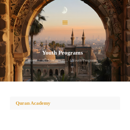
ホーム
当法人について
当法人の活動
イスラームを学ぶ
お問い合わせ
Youth Programs
寄付
Home
All Services
...
Youth Programs
Quran Academy